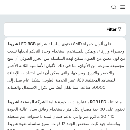
Filter
تحتوي سلسلة شرائح SMD على ألوان حمراء
شريط LED RGB
وخضراء وزرقاء، ويمكن للمستخدم استخدام وحدة التحكم لجعلها تنبعث
من لون معين من الضوء. يمكن لهذه السلسلة من الخرز الضوئي أن تنتج
مجموعة متنوعة من الألوان، بما في ذلك الألوان الأساسية الثلاثة الأحمر
والأخضر والأزرق ومزيجها، والتي يمكن أن تلبي احتياجات الإضاءة
للمشاهد المختلفة. ثانيًا، عمر الخدمة الطويل: بشكل عام يصل إلى
50000 ساعة، مما يقلل أيضًا من تكرار الاستبدال والصيانة.
، منتجاتنا
الشركة المصنعة لشريط RGB LED
باعتبارها ذات جودة عالية
تحتوي على 30 حبة مصباح لكل متر باستخدام رقائق سنان عالية الجودة
10 * 30 ماكرو متر والتي تدعم ضمان لمدة 5 سنوات يتم تشغيله
بواسطة جهد ثابت منخفض الجهد 12 فولت. تتميز سلسلة ضوء شريط