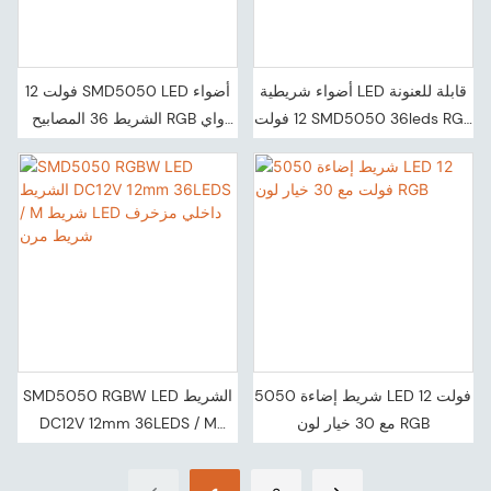
أضواء شريطية LED قابلة للعنونة
12 فولت SMD5050 LED أضواء
12 فولت SMD5050 36leds RGB
الشريط 36 المصابيح RGB واي
ضوء شريط ذكي يتم التحكم فيه
فاي APP التحكم عن بعد LED
عن بعد
شريط ذكي لايت لغرفة المعيشة
5050 شريط إضاءة LED 12 فولت
SMD5050 RGBW LED الشريط
مع 30 خيار لون RGB
DC12V 12mm 36LEDS / M
شريط LED داخلي مزخرف شريط
مرن