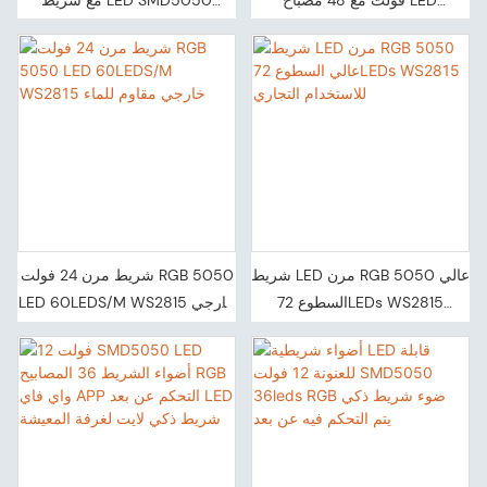
SMD5050 RGBW LED شريط 5
RGBW 60leds
متر يدعم جهاز التحكم عن بعد
شريط LED مرن RGB 5050 عالي
شريط مرن 24 فولت RGB 5050
السطوع 72LEDs WS2815
LED 60LEDS/M WS2815 خارجي
للاستخدام التجاري
مقاوم للماء