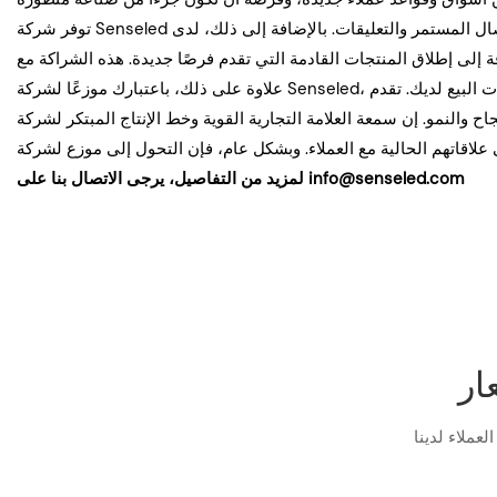
توفر شركة Senseled الدعم والتعاون المستمر لموزعيها، بما في ذلك المساعدة في التسويق والإعلان، والوصول إلى المواد الترويجية، وقنوات الاتصال المستمر والتعليقات. بالإضافة إلى ذلك، لدى Senseled خطط
علاوة على ذلك، باعتبارك موزعًا لشركة Senseled، ستتاح لك الفرصة للمشاركة في برامج تدريبية وتعليمية حصرية لتعزيز معرفتك بالمنتج ومهارات البيع لديك. تقدم Senseled أيضًا حوافز ومكافآت جذابة للموزعين
ارية القوية وخط الإنتاج المبتكر لشركة Senseled تجعلها فرصة جذابة للموزعين الذين يتطلعون إلى توسيع مجموعة منتجاتهم
لمزيد من التفاصيل، يرجى الاتصال بنا على info@senseled.com