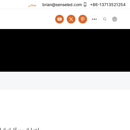
+86-13713521254
brian@senseled.com
متجر
باعتبارك موزعًا، لديك القدرة على تحقيق نمو قوي في المبيعات والإيرادات، وفرصة الاستفادة من أسواق وقواعد عملاء جديدة، وفرصة أن تكون جزءًا من صناعة متطورة.