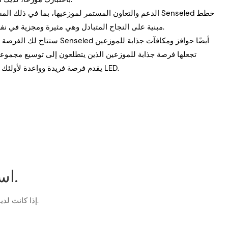
ومبادرات وعروض ترويجية محددة لموزعيها، بالإضافة إلى إطلاق المنتجات القادمة التي تقدم فرصًا جديدة. هذه الشراكة مع Senseled مبنية على النجاح المتبادل وهي مثيرة ومجزية في نفس الوقت.
وإضافة قيمة إلى علاقاتهم الحالية مع العملاء. وبشكل عام، فإن التحول إلى موزع لشركة Senseled يقدم فرصة فريدة وواعدة لأولئك الذين يتطلعون إلى النجاح في صناعة الإضاءة LED.
استفسر الآن، احصل على قائمة الأسعار.
إذا كانت لديك أي أسئلة حول منتجاتنا أو خدماتنا، فلا تتردد في التواصل مع فريق خدمة العملاء لدينا.