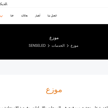
سينسيلد-داخلي & الشركة المصنعة لشريط LED للديكور الخارجي منذ عام 2008.
اتصل بنا
أخبار
حالات
عنا
موزع
موزع
الخدمات
SENSELED
موزع