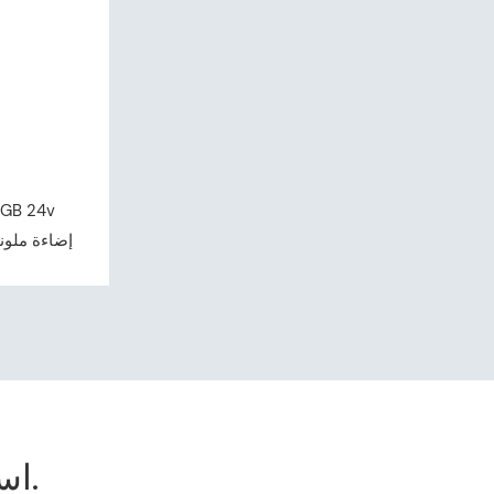
30leds/m IP20 - إض
استفسر الآن، احصل على قائمة الأسعار.