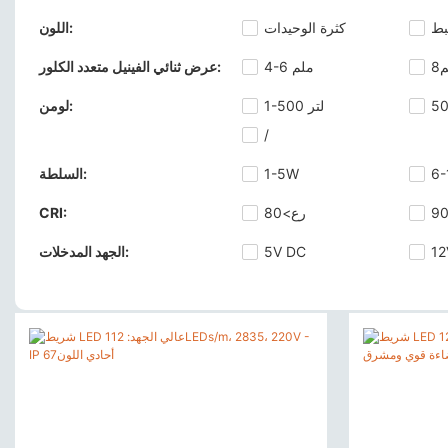
بط
كثرة الوحيدات
اللون:
8
4-6 ملم
عرض ثنائي الفينيل متعدد الكلور:
1-500 لتر
لومن:
/
6-
1-5W
السلطة:
رع>80
CRI:
12
5V DC
الجهد المدخلات: