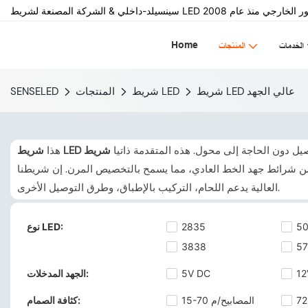
Home
الخدمات
المنتجات
شريط LED عالي الجهد
شريط LED
المنتجات
SENSELED
ل دون الحاجة إلى محول. هذه المتقدمة ذاتيا
هذا
كن أن يكون الجهد 110 فولت أو 220 فولت. يمكن قطعه بزيادات 10 سم، أي أقصر من شرائط جهد الخط العادي، مما يسمح بالتخصيص المرن. إن شريطنا smd LED ذو الفلطية
العالية يدعم اللحام، التركيب بالإطباق، وطرق التوصيل الأخرى.
5
2835
نوع LED:
3838
5
12
5V DC
الجهد المدخلات:
15-70 المصابيح/م
كثافة الصمام: