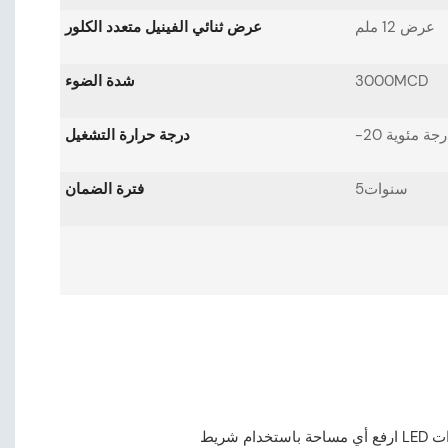
عرض 12 ملم
عرض ثنائي الفينيل متعدد الكلور
3000MCD
شدة الضوء
درجة حرارة التشغيل
سنوات5
فترة الضمان
ارفع أي مساحة باستخدام شريط LED المتميز، المصمم من أجل الأناقة وتعدد الاستخدامات. مثالية للديكورات الداخلية السكنية لخلق أجواء مريحة، وإعدادات