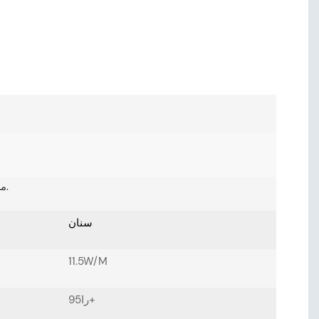
مواصفات شريط LED مصممة لتتوافق تمامًا مع متطلبات الإضاءة الخاصة بك.
سنان
11.5W/M
را95+