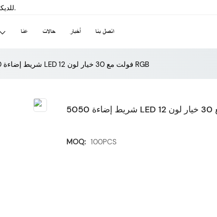
سينسيلد-داخلي & الشركة المصنعة لشريط LED للديكور الخارجي منذ عام 2008.
اتصل بنا
أخبار
حالات
عنا
5050 شريط إضاءة LED 12 فولت مع 30 خيار لون RGB
MOQ:
100PCS