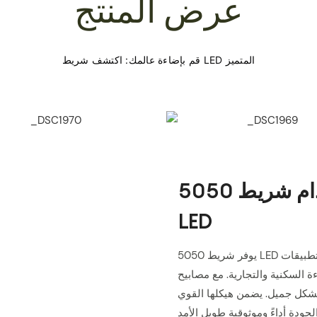
عرض المنتج
قم بإضاءة مساحتك باستخدام شريط 5050
LED
يوفر شريط 5050 LED سطوعًا ومرونة لا مثيل لهما، مما يجعله الخيار الأمثل لتطبيقات
نية والتجارية. مع مصابيح LED عالية الكثافة، يوفر هذا الشريط إضاءة متسقة
بشكل جميل. يضمن هيكلها القوي