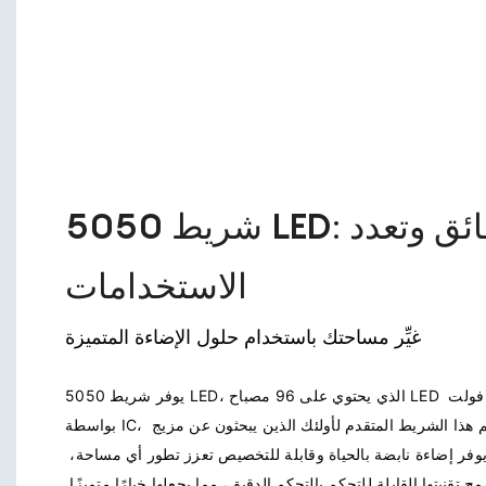
شريط 5050 LED: سطوع فائق وتعدد
الاستخدامات
غيِّر مساحتك باستخدام حلول الإضاءة المتميزة
يوفر شريط 5050 LED، الذي يحتوي على 96 مصباح LED لكل متر وإمكانية التحكم بجهد 24 فولت 
بواسطة IC، لوحة ديناميكية من الضوء. تم تصميم هذا الشريط المتقدم لأولئك الذين يبحثون عن مزيج 
من الأداء الوظيفي والأناقة، مما يوفر إضاءة نابضة بالحياة وقابلة للتخصيص تعزز تطور أي مساحة، 
سواء كانت تجارية أو سكنية. وتسمح تقنيتها القابلة للتحكم بالتحكم الدقيق، مما يجعلها خيارًا متميزًا 