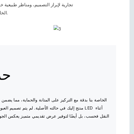
تجارية لإبراز التصميم، ومناظر طبيعية خ
تطبيق. استمتع بتجربة تطور شريط LED الخاص بنا، حيث يلتقي الوضوح مع الإبداع.
حز
منتج إليك في حالته الأصلية. لم يتم تصميم العبوة لحما