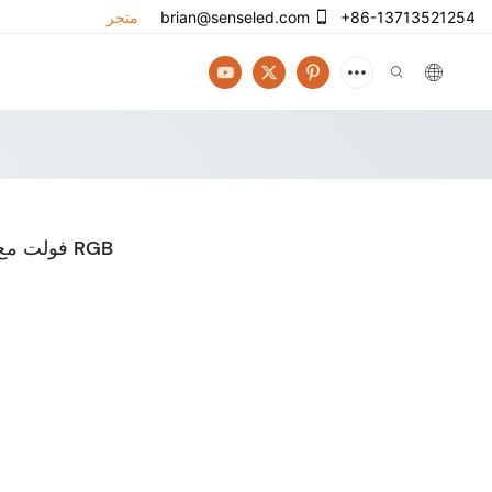
+86-13713521254
brian@senseled.com
متجر
5050 شريط إضاءة LED 12 فولت مع 30 خيار لون RGB