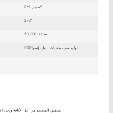
5M كمعيار
270°
50,000 ساعة
أول، سي، بنفايات، إيتل، إسو9001