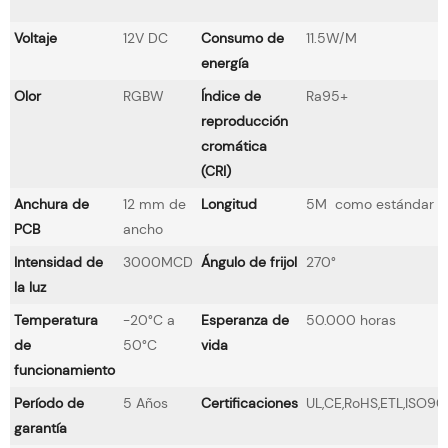
Voltaje
12V DC
Consumo de
11.5W/M
energía
Olor
RGBW
Índice de
Ra95+
reproducción
cromática
(CRI)
Anchura de
12 mm de
Longitud
5M como estándar
PCB
ancho
Intensidad de
3000MCD
Ángulo de frijol
270°
la luz
Temperatura
-20°C a
Esperanza de
50.000 horas
de
50°C
vida
funcionamiento
Período de
5 Años
Certificaciones
UL,CE,RoHS,ETL,ISO90
garantía