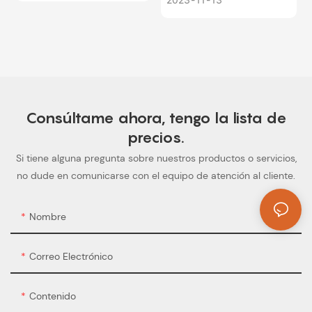
partimos de las ideas del
interesados ​​en nuestra
cliente, aclaramos las
empresa y nuestros
necesidades reales del
productos la primera vez.
cliente, determinamos el
Las dos partes tuvieron un
tamaño, las
entendimiento y
especificaciones y el color
comunicación preliminares.
Consúltame ahora, tengo la lista de
de la tira de luz,
precios.
seleccionamos el proceso
de producción, damos
Si tiene alguna pregunta sobre nuestros productos o servicios,
sugerencias y planos
no dude en comunicarse con el equipo de atención al cliente.
correspondientes,
determinamos las
Nombre
representaciones finales y
seleccione accesorios
Correo Electrónico
relacionados. Finalmente, el
producto fue producido y
enviado con éxito.
Contenido