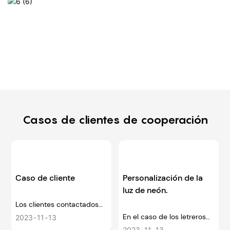
Casos de clientes de cooperación
Caso de cliente
Personalización de la
luz de neón.
Los clientes contactados
En el caso de los letreros
por la exposición de Hong
2023
11
13
de neón personalizados,
Kong estaban muy
2023
11
13