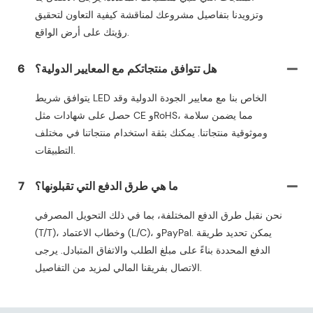
وتزويدنا بتفاصيل مشروعك لمناقشة كيفية التعاون لتحقيق
رؤيتك على أرض الواقع.
هل تتوافق منتجاتكم مع المعايير الدولية؟
6
يتوافق شريط LED الخاص بنا مع معايير الجودة الدولية وقد
حصل على شهادات مثل CE وRoHS، مما يضمن سلامة
وموثوقية منتجاتنا. يمكنك بثقة استخدام منتجاتنا في مختلف
التطبيقات.
ما هي طرق الدفع التي تقبلونها؟
7
نحن نقبل طرق الدفع المختلفة، بما في ذلك التحويل المصرفي
(T/T)، وخطاب الاعتماد (L/C)، وPayPal. يمكن تحديد طريقة
الدفع المحددة بناءً على مبلغ الطلب والاتفاق المتبادل. يرجى
الاتصال بفريقنا المالي لمزيد من التفاصيل.