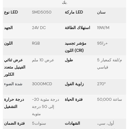
بك.
سنان
ماركة LED
SMD5050
نوع LED
19W/M
استهلاك الطاقة
24V DC
الجهد
را95+
مؤشر تجسيد
RGB
اللون
اللون (CRI)
5 م/لفة كمعيار
طول
عرض 10 ملم
عرض ثنائي
قياسي
الفينيل متعدد
الكلور
270°
زاوية الفول
3000MCD
شدة الضوء
50,000 ساعة
فترة الحياة
-20 درجة مئوية
درجة حرارة
إلى 50 درجة
التشغيل
مئوية
أول، سي،
الشهادات
سنوات5
فترة الضمان