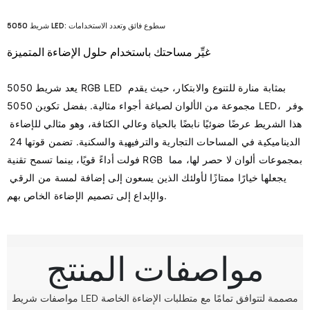
شريط 5050 LED: سطوع فائق وتعدد الاستخدامات
غيِّر مساحتك باستخدام حلول الإضاءة المتميزة
يعد شريط 5050 RGB LED بمثابة منارة للتنوع والابتكار، حيث يقدم 
مجموعة من الألوان لصياغة أجواء مثالية. بفضل تكوين 5050 LED، يوفر 
هذا الشريط عرضًا ضوئيًا نابضًا بالحياة وعالي الكثافة، وهو مثالي للإضاءة 
الديناميكية في المساحات التجارية والترفيهية والسكنية. تضمن قوتها 24 
فولت أداءً قويًا، بينما تسمح تقنية RGB بمجموعات ألوان لا حصر لها، مما 
يجعلها خيارًا ممتازًا لأولئك الذين يسعون إلى إضافة لمسة من الرقي 
مواصفات المنتج
مواصفات شريط LED مصممة لتتوافق تمامًا مع متطلبات الإضاءة الخاصة