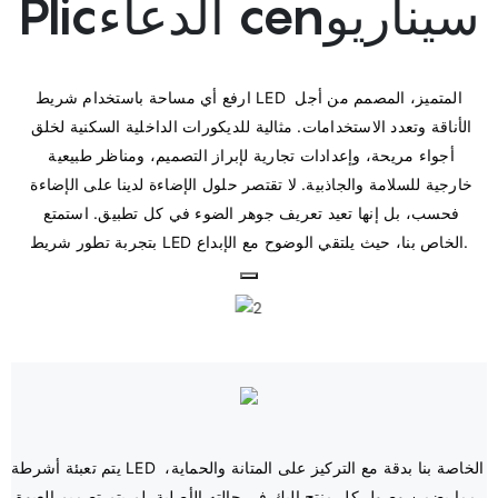
Plicالدعاء cenسيناريو
ارفع أي مساحة باستخدام شريط LED المتميز، المصمم من أجل 
الأناقة وتعدد الاستخدامات. مثالية للديكورات الداخلية السكنية لخلق 
أجواء مريحة، وإعدادات تجارية لإبراز التصميم، ومناظر طبيعية 
خارجية للسلامة والجاذبية. لا تقتصر حلول الإضاءة لدينا على الإضاءة 
فحسب، بل إنها تعيد تعريف جوهر الضوء في كل تطبيق. استمتع 
يتم تعبئة أشرطة LED الخاصة بنا بدقة مع التركيز على المتانة والحماية، 
مما يضمن وصول كل منتج إليك في حالته الأصلية. لم يتم تصميم العبوة 