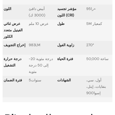
را95+
مؤشر تجسيد
أبيض دافئ
اللون
اللون (CRI)
(3000 ك)
5M كمعيار
طول
عرض 10 ملم
عرض ثنائي
الفينيل متعدد
الكلور
270°
زاوية الفول
983LM
إخراج التجويف
50,000 ساعة
فترة الحياة
-20 درجة مئوية
درجة حرارة
إلى 50 درجة
التشغيل
مئوية
أول، سي،
الشهادات
سنوات5
فترة الضمان
بنفايات، إيتل،
إسو9001