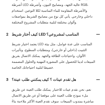
أشرطة LED عالية الجهد، ومصابيح النيون، وأشرطة RGB،
والأشرطة المقاومة للماء المناسبة لكلا النوعين. استخدام
داخلي وخارجي. يأتي كل نوع من مصابيح الشريط بمواصفات
وألوان مختلفة لتلبية متطلبات المشروع المختلفة.
كيف أختار شريط LED المناسب لمشروعي؟
2
يعتمد اختيار شريط LED المناسب على عدة عوامل، مثل بيئة
التثبيت (داخلي أو خارجي)، ومتطلبات السطوع، وتأثيرات
الألوان، واحتياجات الطاقة والجهد. يمكنك الاتصال بفريق
المبيعات لدينا للحصول على المشورة المهنية والحلول المصممة
خصيصًا لتلبية احتياجاتك الخاصة.
هل تقدم عينات ؟ كيف يمكنني طلب عينة؟
3
نعم، نحن نقدم عينات للاختبار. يمكنك طلب العينة عن طريق
ملء نموذج طلب العينة على موقعنا أو عن طريق الاتصال
مباشرة بمندوب المبيعات. سوف نقدم العينة الأكثر ملاءمة بناءً