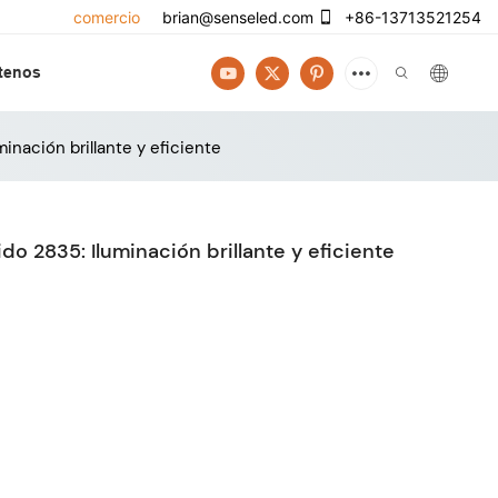
comercio
brian@senseled.com
+86-13713521254
tenos
inación brillante y eficiente
o 2835: Iluminación brillante y eficiente