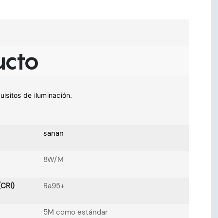
ucto
sanan
8W/M
(CRI)
Ra95+
5M como estándar