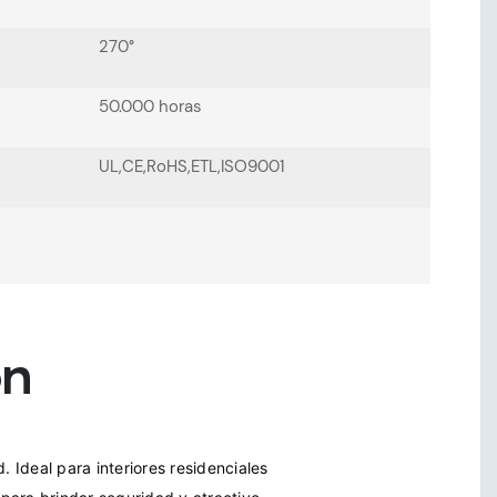
270°
50.000 horas
UL,CE,RoHS,ETL,ISO9001
ón
Ideal para interiores residenciales 