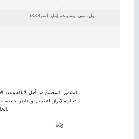
أول، سي، بنفايات، إيتل، إسو9001
تجارية لإبراز التصميم، ومناظر طبيعية خ
تطبيق. استمتع بتجربة تطور شريط LED الخاص بنا، حيث يلتقي الوضوح مع الإبداع.