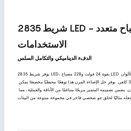
شريط 2835 LED - مصباح متعدد
الاستخدامات
الدفء الديناميكي والتكامل السلس
يوفر شريط 2835 LED، بقوة 24 فولت و228 مصباح LED لكل متر، نطاقًا من درجات حرارة الألوان 
الدافئة من 1800 كلفن إلى 3000 كلفن. يوفر حل الإضاءة المرن هذا توهجًا محيطيًا مخصصًا يمكن 
تعديله ليناسب أي مزاج أو مكان. يضمن تصميمه المتميز مزيجًا متناغمًا من الأناقة والعملية، مما 