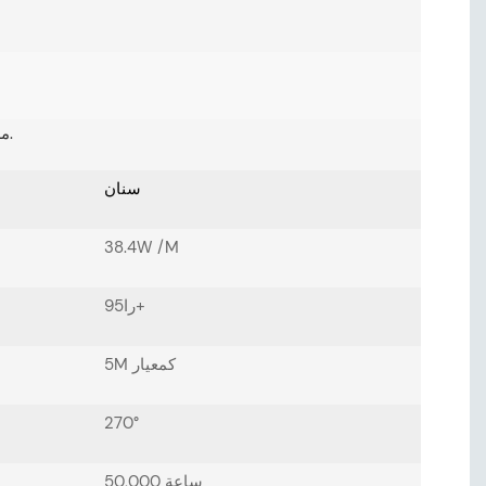
مواصفات شريط LED مصممة لتتوافق تمامًا مع متطلبات الإضاءة الخاصة بك.
سنان
38.4W /M
را95+
5M كمعيار
270°
50,000 ساعة