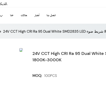
سينسيلد-داخلي & الشركة المصنعة لشريط LED للديكور الخارجي منذ عام 2008.
اتصل بنا
أخبار
حالات
عنا
IP67
24V CCT High CRI Ra 95 D شريط ضوء IP67 228LEDs / m
1800K-3000K
MOQ:
100PCS