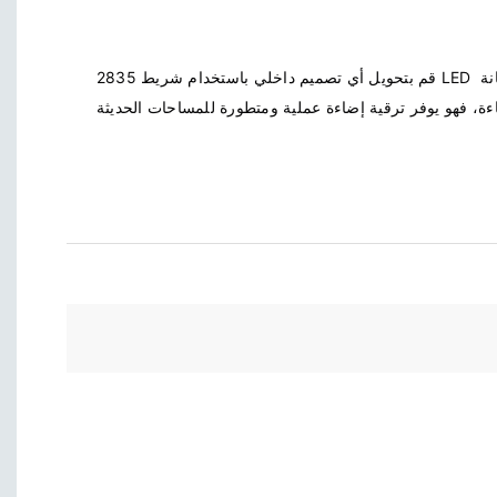
قم بتحويل أي تصميم داخلي باستخدام شريط 2835 LED المتميز. تم تصميمه من أجل المتانة 