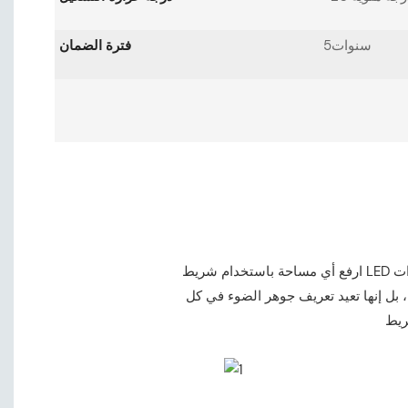
سنوات5
فترة الضمان
ارفع أي مساحة باستخدام شريط LED المتميز، المصمم من أجل الأناقة وتعدد الاستخدامات. مثالية للديكورات الداخلية السكنية لخلق أجواء مريحة، وإعدادات
، بل إنها تعيد تعريف جوهر الضوء في كل