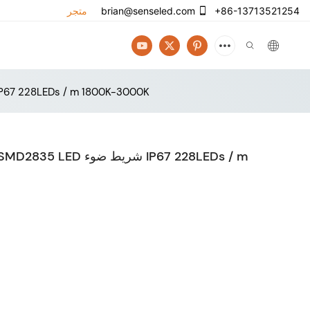
+86-13713521254
brian@senseled.com
متجر
24V CCT High CRI Ra 95 Dual White SMD2835 LED شريط ضوء  228LEDs / m 1800K-3000K
ual White SMD2835 LED