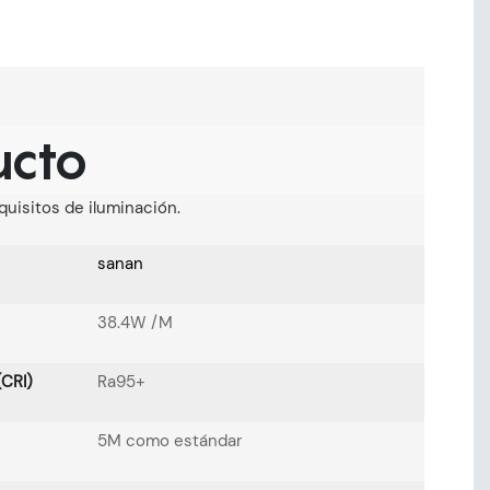
ucto
uisitos de iluminación.
sanan
38.4W /M
(CRI)
Ra95+
5M como estándar