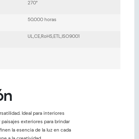
270°
50.000 horas
UL,CE,RoHS,ETL,ISO9001
ón
tilidad. Ideal para interiores
paisajes exteriores para brindar
inen la esencia de la luz en cada
ne a la creatividad.