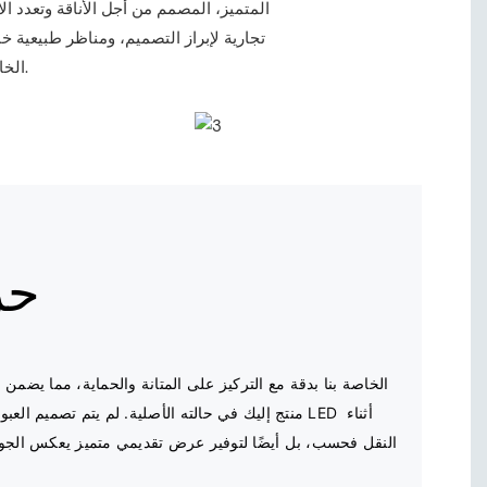
تجارية لإبراز التصميم، ومناظر طبيعية خ
تطبيق. استمتع بتجربة تطور شريط LED الخاص بنا، حيث يلتقي الوضوح مع الإبداع.
حز
منتج إليك في حالته الأصلية. لم يتم تصميم العبوة لحما