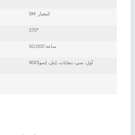
5M كمعيار
270°
50,000 ساعة
أول، سي، بنفايات، إيتل، إسو9001