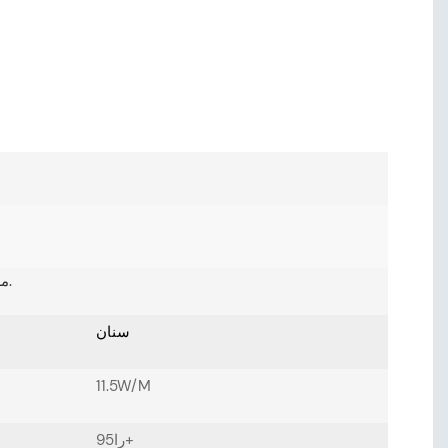
مواصفات شريط LED مصممة لتتوافق تمامًا مع متطلبات الإضاءة الخاصة بك.
سنان
11.5W/M
را95+