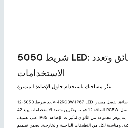
شريط 5050 LED: سطوع فائق وتعدد
الاستخدامات
غيِّر مساحتك باستخدام حلول الإضاءة المتميزة
يعد شريط 5050-12V-42RGBW-IP67 LED بمثابة منارة للابتكار في تصميم الإضاءة. بفضل مصدر 
الطاقة 12 فولت وتكوين متعدد الاستخدامات يبلغ 42 RGBW لكل متر، يوفر هذا الشريط الحاصل 
على تصنيف IP65 أداءً قويًا وقدرات مقاومة للماء. إنه يوفر مجموعة من الألوان لتأثيرات الإضاءة 
ة، ومناسبة لكل من التطبيقات الداخلية والخارجية. يضمن تصميم LED عالي الكثافة إضاءة 