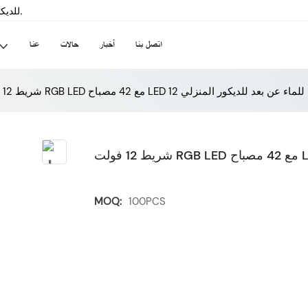
سينسيلد-داخلي & الشركة المصنعة لشريط LED للديكور الخارجي منذ عام 2008.
اتصل بنا
أخبار
حالات
عنا
MOQ:
100PCS