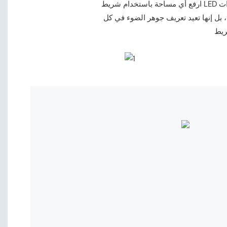
ارفع أي مساحة باستخدام شريط LED المتميز، المصمم من أجل الأناقة وتعدد الاستخدامات. مثالية للديكورات الداخلية السكنية لخلق أجواء مريحة، وإعدادات
، بل إنها تعيد تعريف جوهر الضوء في كل