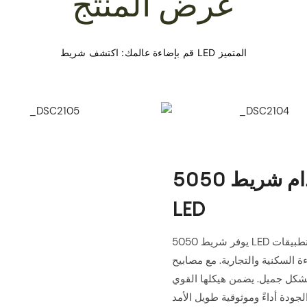
عرض المنتج
قم بإضاءة مساحتك باستخدام شريط 5050
LED
يوفر شريط 5050 LED سطوعًا ومرونة لا مثيل لهما، مما يجعله الخيار الأمثل لتطبيقات
نية والتجارية. مع مصابيح LED عالية الكثافة، يوفر هذا الشريط إضاءة متسقة
بشكل جميل. يضمن هيكلها القوي