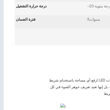
درجة حرارة التشغيل
سنوات5
فترة الضمان
ارفع أي مساحة باستخدام شريط LED المتميز، المصمم من أجل الأناقة وتعدد الاستخدامات. مثالية للديكورات الداخلية السكنية لخلق أجواء مريحة، وإعدادات
، بل إنها تعيد تعريف جوهر الضوء في كل