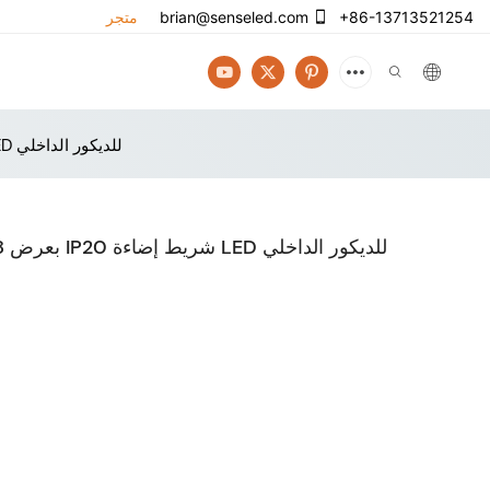
+86-13713521254
brian@senseled.com
متجر
شريط LED SMD 2835 108leds/m بعرض 8 مم IP20 شريط إضاءة LED للديكور الداخلي
شريط LED SMD 2835 108leds/m بعرض 8 مم IP20 شريط إضاءة LED للديكور الداخلي