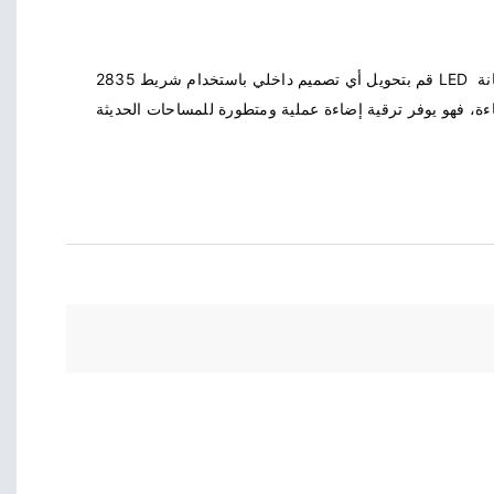
قم بتحويل أي تصميم داخلي باستخدام شريط 2835 LED المتميز. تم تصميمه من أجل المتانة 