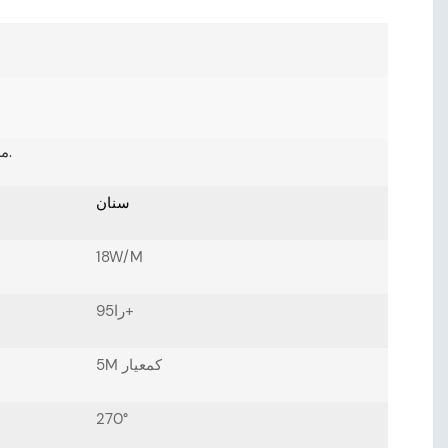
مواصفات شريط LED مصممة لتتوافق تمامًا مع متطلبات الإضاءة الخاصة بك.
سنان
18W/M
را95+
5M كمعيار
270°