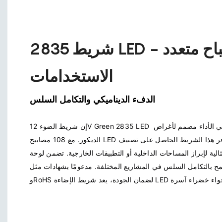
شريط 2835 LED - مصباح متعدد
الاستخدامات
الدفء الديناميكي والتكامل السلس
إن شريط الضوء 12V Green 2835 LED عبارة عن شريط أحادي اللون عالي الأداء مصمم لأغراض 
الديكور. مع 108 مصابيح LED لكل متر، يوفر هذا الشريط الحاصل على تصنيف IP20 إضاءة خضراء 
لية لإبراز المساحات الداخلية أو التطبيقات الخارجية. تضمن لوحة PCB بعرض 10 
ح بالتكامل السلس في المشاريع المختلفة. مدعومًا بشهادات مثل CE 