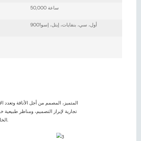
50,000 ساعة
أول، سي، بنفايات، إيتل، إسو9001
تجارية لإبراز التصميم، ومناظر طبيعية خ
تطبيق. استمتع بتجربة تطور شريط LED الخاص بنا، حيث يلتقي الوضوح مع الإبداع.