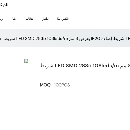
سينسيلد-داخلي & الشركة المصنعة لشريط LED للديكور الخارجي منذ عام 2008.
اتصل بنا
أخبار
حالات
عنا
MOQ:
100PCS