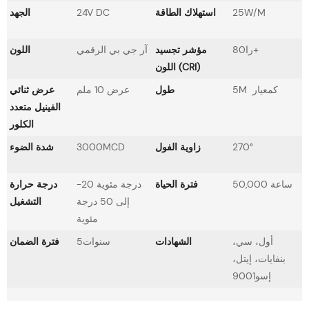
25W/M
استهلاك الطاقة
24V DC
الجهد
را80+
مؤشر تجسيد
آر جي بي الرقمي
اللون
اللون (CRI)
5M كمعيار
طول
عرض 10 ملم
عرض ثنائي
الفينيل متعدد
الكلور
270°
زاوية الفول
3000MCD
شدة الضوء
50,000 ساعة
فترة الحياة
-20 درجة مئوية
درجة حرارة
إلى 50 درجة
التشغيل
مئوية
أول، سي،
الشهادات
سنوات5
فترة الضمان
بنفايات، إيتل،
إسو9001