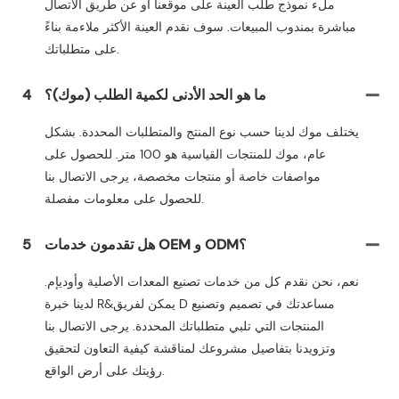
ملء نموذج طلب العينة على موقعنا أو عن طريق الاتصال
مباشرة بمندوب المبيعات. سوف نقدم العينة الأكثر ملاءمة بناءً
على متطلباتك.
ما هو الحد الأدنى لكمية الطلب (موك)؟
4
يختلف موك لدينا حسب نوع المنتج والمتطلبات المحددة. بشكل
عام، موك للمنتجات القياسية هو 100 متر. للحصول على
مواصفات خاصة أو منتجات مخصصة، يرجى الاتصال بنا
للحصول على معلومات مفصلة.
هل تقدمون خدمات OEM و ODM؟
5
نعم، نحن نقدم كل من خدمات تصنيع المعدات الأصلية وأوديإم.
لدينا خبرة R&يمكن لفريق D مساعدتك في تصميم وتصنيع
المنتجات التي تلبي متطلباتك المحددة. يرجى الاتصال بنا
وتزويدنا بتفاصيل مشروعك لمناقشة كيفية التعاون لتحقيق
رؤيتك على أرض الواقع.