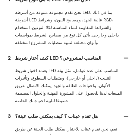
نحن نقدم مجموعة متنوعة من أشرطة LED، بما في ذلك
أشرطة LED عالية الجهد، ومصابيح النيون، وشرائط RGB،
والشرائط المقاومة للماء المناسبة لكلا النوعين. استخدام
داخلي وخارجي. يأتي كل نوع من مصابيح الشريط بمواصفات
وألوان مختلفة لتلبية متطلبات المشروع المختلفة.
كيف أختار شريط LED المناسب لمشروعي؟
2
يعتمد اختيار شريط LED المناسب على عدة عوامل، مثل بيئة
التثبيت (داخلي أو خارجي)، ومتطلبات السطوع، وتأثيرات
الألوان، واحتياجات الطاقة والجهد. يمكنك الاتصال بفريق
المبيعات لدينا للحصول على المشورة المهنية والحلول المصممة
خصيصًا لتلبية احتياجاتك الخاصة.
هل تقدم عينات ؟ كيف يمكنني طلب عينة؟
3
نعم، نحن نقدم عينات للاختبار. يمكنك طلب العينة عن طريق