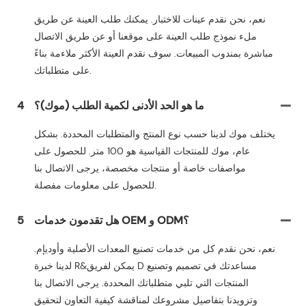
نعم، نحن نقدم عينات للاختبار. يمكنك طلب العينة عن طريق
ملء نموذج طلب العينة على موقعنا أو عن طريق الاتصال
مباشرة بمندوب المبيعات. سوف نقدم العينة الأكثر ملاءمة بناءً
على متطلباتك.
ما هو الحد الأدنى لكمية الطلب (موك)؟
4
يختلف موك لدينا حسب نوع المنتج والمتطلبات المحددة. بشكل
عام، موك للمنتجات القياسية هو 100 متر. للحصول على
مواصفات خاصة أو منتجات مخصصة، يرجى الاتصال بنا
للحصول على معلومات مفصلة.
هل تقدمون خدمات OEM و ODM؟
5
نعم، نحن نقدم كل من خدمات تصنيع المعدات الأصلية وأوديإم.
لدينا خبرة R&يمكن لفريق D مساعدتك في تصميم وتصنيع
المنتجات التي تلبي متطلباتك المحددة. يرجى الاتصال بنا
وتزويدنا بتفاصيل مشروعك لمناقشة كيفية التعاون لتحقيق