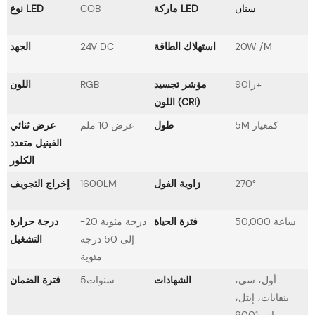
سنان
ماركة LED
COB
نوع LED
20W /M
استهلاك الطاقة
24V DC
الجهد
را90+
مؤشر تجسيد
RGB
اللون
اللون (CRI)
5M كمعيار
طول
عرض 10 ملم
عرض ثنائي
الفينيل متعدد
الكلور
270°
زاوية الفول
1600LM
إخراج التجويف
50,000 ساعة
فترة الحياة
-20 درجة مئوية
درجة حرارة
إلى 50 درجة
التشغيل
مئوية
أول، سي،
الشهادات
سنوات5
فترة الضمان
بنفايات، إيتل،
إسو9001