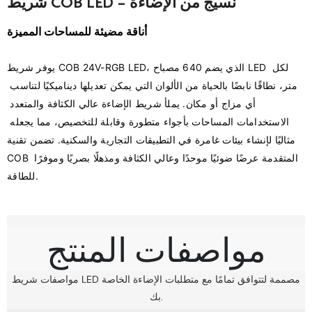
شريط COB LED - نسيج من الإضاءة
أناقة مضيئة للمساحات المميزة
يوفر شريط COB 24V-RGB LED، الذي يضم 640 مصباح LED لكل 
متر، نطاقًا نابضًا بالحياة من الألوان التي يمكن تعديلها ديناميكيًا لتناسب 
أي مزاج أو مكان. يملأ شريط الإضاءة عالي الكثافة والمتعدد 
الاستخدامات المساحات بأجواء متطورة وقابلة للتخصيص، مما يجعله 
مثاليًا لإنشاء بيئات غامرة في التطبيقات التجارية والسكنية. تضمن تقنية 
COB المتقدمة عرضًا ضوئيًا موحدًا وعالي الكثافة ومذهلًا بصريًا وموفرًا 
مواصفات المنتج
مواصفات شريط LED مصممة لتتوافق تمامًا مع متطلبات الإضاءة الخاصة
بك.