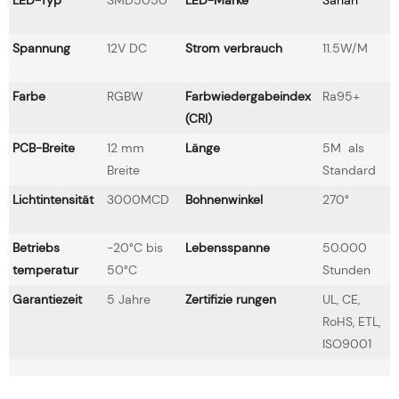
Spannung
12V DC
Strom verbrauch
11.5W/M
Farbe
RGBW
Farbwiedergabeindex
Ra95+
(CRI)
PCB-Breite
12 mm
Länge
5M als
Breite
Standard
Lichtintensität
3000MCD
Bohnenwinkel
270°
Betriebs
-20°C bis
Lebensspanne
50.000
temperatur
50°C
Stunden
Garantiezeit
5 Jahre
Zertifizie rungen
UL, CE,
RoHS, ETL,
ISO9001