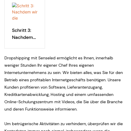
se Ihres
Kunden an
Schritt 3:
Nachdem
wir die
abgeschlos
Dropshipping mit Senseled ermöglicht es Ihnen, innerhalb
sene
Zahlung für
weniger Stunden Ihr eigener Chef Ihres eigenen
Ihre
Internetunternehmens zu sein. Wir bieten alles, was Sie für den
Dropshippi
Betrieb eines profitablen Internetgeschäfts benötigen. Unsere
ng-
Kunden profitieren von Software, Lieferantenzugang,
Bestellung
Kreditkartenabwicklung, Hosting und einem umfassenden
bestätigt
Online-Schulungszentrum mit Videos, die Sie über die Branche
haben,
und deren Funktionsweise informieren.
versenden
wir die
Um betrügerische Aktivitäten zu verhindern, überprüfen wir die
Artikel