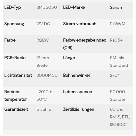
LED-Typ
SMD5050
LED-Marke
Sanan
Spannung
12V DC
Strom verbrauch
11.5W/M
Farbe
RGBW
Farbwiedergabeindex
Ra95+
(CRI)
PCB-Breite
12 mm
Länge
5M als
Breite
Standard
Lichtintensität
3000MCD
Bohnenwinkel
270°
Betriebs
-20°C bis
Lebensspanne
50.000
temperatur
50°C
Stunden
Garantiezeit
5 Jahre
Zertifizie rungen
UL, CE,
RoHS, ETL,
ISO9001