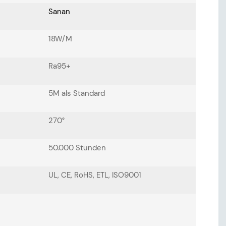
Sanan
18W/M
Ra95+
5M als Standard
270°
50.000 Stunden
UL, CE, RoHS, ETL, ISO9001