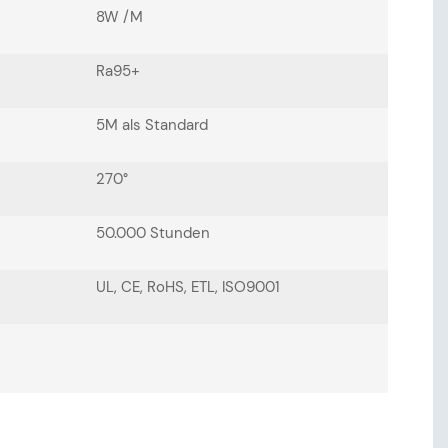
8W /M
Ra95+
5M als Standard
270°
50.000 Stunden
UL, CE, RoHS, ETL, ISO9001