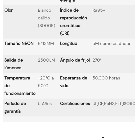
Olor
Blanco
Índice de
Ra95+
cálido
reproducción
(3000K)
cromática
(CRI)
Tamaño NEÓN
6*13MM
Longitud
5M como estándar
Salida de
2500LM
Ángulo de frijol
270°
lúmenes
Temperatura
-20°C a
Esperanza de
50.000 horas
de
50°C
vida
funcionamiento
Período de
5 Años
Certificaciones
UL,CE,RoHS,ETL,ISO900
garantía