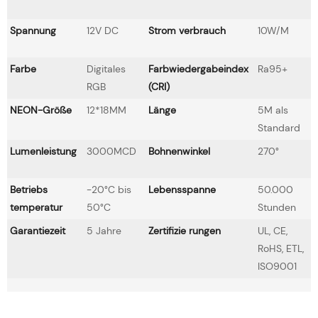
Spannung
12V DC
Strom verbrauch
10W/M
Farbe
Digitales
Farbwiedergabeindex
Ra95+
RGB
(CRI)
NEON-Größe
12*18MM
Länge
5M als
Standard
Lumenleistung
3000MCD
Bohnenwinkel
270°
Betriebs
-20°C bis
Lebensspanne
50.000
temperatur
50°C
Stunden
Garantiezeit
5 Jahre
Zertifizie rungen
UL, CE,
RoHS, ETL,
ISO9001