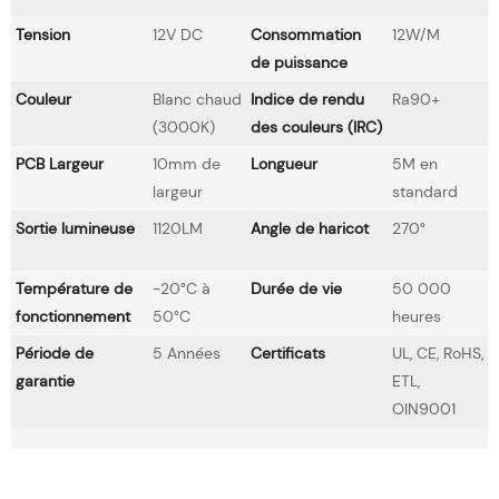
Tension
12V DC
Consommation
12W/M
de puissance
Couleur
Blanc chaud
Indice de rendu
Ra90+
(3000K)
des couleurs (IRC)
PCB Largeur
10mm de
Longueur
5M en
largeur
standard
Sortie lumineuse
1120LM
Angle de haricot
270°
Température de
-20°C à
Durée de vie
50 000
fonctionnement
50°C
heures
Période de
5 Années
Certificats
UL, CE, RoHS,
garantie
ETL,
OIN9001