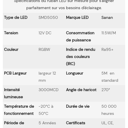
Spécifications du ruban LED sur mesure pour s'aligner
parfaitement sur vos besoins d'éclairage.
Type de LED
SMD5050
Marque LED
Sanan
Tension
12V DC
Consommation
11.5W/M
de puissance
Couleur
RGBW
Indice de rendu
Ra95+
des couleurs
(IRC)
PCB Largeur
largeur 12
Longueur
5M en
mm
standard
Intensité
3000MCD
Angle de haricot
270°
lumineuse
Température de
-20°C à
Durée de vie
50 000
fonctionnement
50°C
heures
Période de
5 Années
Certificats
UL, CE,