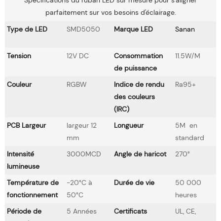
Spécifications du ruban LED sur mesure pour s'aligner
parfaitement sur vos besoins d'éclairage.
Type de LED
SMD5050
Marque LED
Sanan
Tension
12V DC
Consommation
11.5W/M
de puissance
Couleur
RGBW
Indice de rendu
Ra95+
des couleurs
(IRC)
PCB Largeur
largeur 12
Longueur
5M en
mm
standard
Intensité
3000MCD
Angle de haricot
270°
lumineuse
Température de
-20°C à
Durée de vie
50 000
fonctionnement
50°C
heures
Période de
5 Années
Certificats
UL, CE,